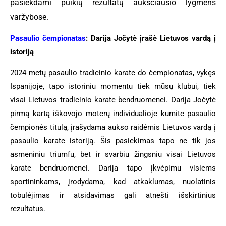
pasiekdami puikių rezultatų
aukščiausio lygmens
varžybose
.
Pasaulio čempionatas
: Darija Jočytė įrašė Lietuvos vardą į
istoriją
2024 metų pasaulio tradicinio karate do čempionatas, vykęs
Ispanijoje, tapo istoriniu momentu t
iek
mūsų klubui, tiek
visai Lietuvos tradicinio karate bendruomenei. Darija Jočytė
pirmą kartą iškovojo moterų individualioje kumite pasaulio
čempionės titulą, įrašydama aukso raidėmis Lietuvos vardą į
pasaulio karate istoriją. Šis pasiekimas tapo ne tik jos
asmeniniu triumfu, bet ir svarbiu žingsniu visai Lietuvos
karate bendruomenei. Darija tapo įkvėpimu visiems
sportininkams, įrodydama, kad atkaklumas, nuolatinis
tobulėjimas ir atsidavimas gali atnešti išskirtinius
rezultatus.