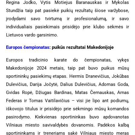
Regina Jodko, Vytis Motiejus Baranauskas ir Mykolas
Stundžia taip pat pasiekė puikių rezultatų
šiose varžybose
,
įrodydami savo tvirtumą ir profesionalumą, ir savo
individualiais pasiekimais prisidėjo prie klubo sėkmės ir
Lietuvos vardo garsinimo.
Europos čempionatas
: puikūs rezultatai Makedonijoje
Europos tradicinio karate do čempionatas, vykęs
Makedonijoje 2024 metais, taip pat buvo puikus mūsų
sportininkų pasiekimų etapas. Hermis Dranevičius, Jokūbas
Dulevičius, Darija Jočytė, Dalius Dulevičius, Adomas Goda,
Gvidas Ropė, Džiugas Bardinas, Matas Černauskas, Arnas
Federas ir Tomas Vaitilavičius – visi jie lipo ant podiumų,
iškovojo titulus ir prisidėjo prie sėkmingo mūsų komandos
pasirodymo. Kiekvienas sportininkas buvo apdovanotas
Vilniaus miesto savivaldybės dovanomis. Padėkos kalbą
sportininkams ir treneriams sakė Vilniaus miesto meras