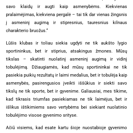
savo klaidų ir augti kaip asmenybėms. Kiekvienas
pralaimėjimas, kiekviena pergalė – tai tik dar vienas žingsnis
į asmeninį augimą ir stipresnius, tauresnius kilnaus
charakterio bruožus.“
Lūšis klubas ir toliau siekia ugdyti ne tik aukšto lygio
sportininkus, bet ir stiprius, atsakingus žmones. Mūsų
tikslas – skatinti nuolatinį asmeninį augimą ir vidinį
tobulėjimą. Džiaugiamės, kad mūsų sportininkai ne tik
pasiekia puikių rezultatų ir laimi medalius, bet ir tobulėja kaip
asmenybės, pasirengusios įveikti iššūkius ir siekti savo
tikslų ne tik sporte, bet ir gyvenime. Galiausiai, mes tikime,
kad tikrasis triumfas pasiekiamas ne tik laimėjus, bet ir
išlikus ištikimiems savo vertybėms bei siekiant nuolatinio
tobulėjimo visose gyvenimo srityse.
Ačiū visiems, kad esate kartu šioje nuostabioje gyvenimo