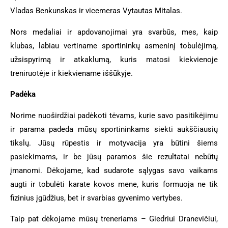
Vladas Benkunskas ir vicemeras Vytautas Mitalas.
Nors medaliai ir apdovanojimai yra svarbūs, mes
, kaip
klubas,
labiau vertiname sportininkų asmeninį tobulėjimą,
užsispyrimą ir atkaklumą, kuris matosi kiekvienoje
treniruotėje ir kiekviename iššūkyje.
Padėka
Norime nuoširdžiai padėkoti tėvams, kurie savo pasitikėjimu
ir parama padeda mūsų sportininkams siekti aukščiausių
tikslų. Jūsų rūpestis ir motyvacija yra būtini šiems
pasiekimams, ir be jūsų paramos šie rezultatai nebūtų
įmanomi. Dėkojame, kad sudarote sąlygas savo vaikams
augti ir tobulėti karate kovos mene, kuris formuoja ne tik
fizinius įgūdžius, bet ir svarbias gyvenimo vertybes.
Taip pat dėkojame mūsų treneriams – Giedriui Dranevičiui,