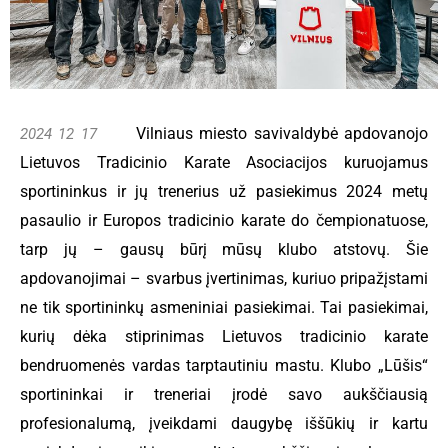
Vilniaus miesto savivaldybė apdovanojo
2024 12 17
Lietuvos Tradicinio Karate Asociacijos kuruojamus
sportininkus ir
jų
trenerius už pasiekimus 2024 metų
pasaulio ir Europos tradicinio karate do čempionat
uose
,
tarp jų – gausų būrį mūsų klubo atstovų. Šie
apdovanojimai – svarbus įvertinimas, kuriuo pripažįstami
ne tik sportininkų asmeniniai pasiekima
i
.
Tai
pasiekimai
,
kurių dėka
stiprinimas Lietuvos tradicinio karate
bendruomenės vard
as
tarptautiniu mastu.
K
lubo
„
Lūšis
“
sportininkai ir treneriai įrodė savo aukščiausią
profesionalumą, įveikdami daugybę iššūkių ir
kartu