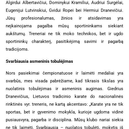
Algirdui Albertavičiui, Dominykui Kramiliui, Audriui Surgėlai,
Eugenijui Lutvinskiui, Gvidui Ropei bei Hermiui Dranevičiui.
Jūsų profesionalumas, žinios ir atsidavimas yra
neįkainojama pagalba mūsų sportininkams siekiant
aukštumų. Treneriai ne tik moko technikos, bet ir ugdo
sportininkų charakterį, pasitikėjimą savimi ir pagarbą
tradicijoms.
Svarbiausia asmeninis tobulėjimas
Nors pasiekimai čempionatuose ir laimėti medaliai yra
svarbūs, mes visada pabrėžiame, kad tikrasis tikslas yra
nuolatinis tobulėjimas ir asmeninis augimas. Giedrius
Dranevičius, Lietuvos tradicinio karate do nacionalinės
rinktinės vyr. treneris, ne kartą akcentavo: „Karate yra ne tik
sportas, bet ir gyvenimo mokykla, kurioje ugdoma vidinė
pusiausvyra, pagarba ir disciplina. Mūsų klubo nariai siekia
ne tik laimėti. Svarbiausia – nuolatos tobulėti, mokytis iš