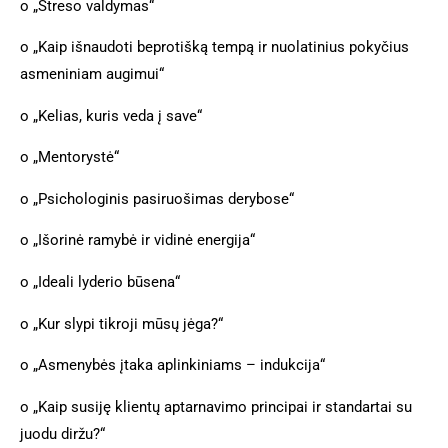
o
„Streso valdymas“
o
„Kaip išnaudoti beprotišką tempą ir nuolatinius pokyčius
asmeniniam augimui“
o
„Kelias, kuris veda į save“
o
„Mentorystė“
o
„Psichologinis pasiruošimas derybose“
o
„Išorinė ramybė ir vidinė energija“
o
„Ideali lyderio būsena“
o
„Kur slypi tikroji mūsų jėga?“
o
„Asmenybės įtaka aplinkiniams – indukcija“
o
„Kaip susiję klientų aptarnavimo principai ir standartai su
juodu diržu?“