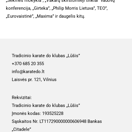
„Sėkmės mokykla“, „Vakarų skirstomieji tinklai” vadovų
konferencija, „Girteka”, „Philip Morris Lietuva”, TEO”,
„Eurovaistinė”, „Maxima” ir daugelis kitų.
Tradicinio karate do klubas „Lūšis”
+370 685 20 355
info@karatedo.lt
Laisvės pr. 121, Vilnius
Rekvizitai:
Tradicinio karate do klubas „Lūšis”
Įmonės kodas: 193525228
Sąskaitos Nr. LT117290000000606948 Bankas
„Citadele”