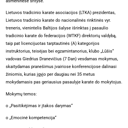
asmeninėse srityse.
Lietuvos tradicinio karate asociacijos (LTKA) prezidentas,
Lietuvos tradicinio karate do nacionalinės rinktinės vyr.
treneris, vienintelis Baltijos šalyse išrinktas į pasaulio
tradicinio karate do federacijos (WTKF) direktorių valdybą,
taip pat licencijuotas tarptautinės (A) kategorijos
instruktorius, teisėjas bei egzamintanorius, klubo „Lūšis“
vadovas Giedrius Dranevičius (7 Dan) vesdamas mokymus,
skaitydamas pranešimus įvairiose konferencijose dalinasi
žiniomis, kurias įgyjo per daugiau nei 35 metus
mokydamasis pas geriausius pasaulyje karate do mokytojus.
Mokymų temos:
o
„Pasitikėjimas ir įtakos darymas“
o
„Emocinė kompetencija“