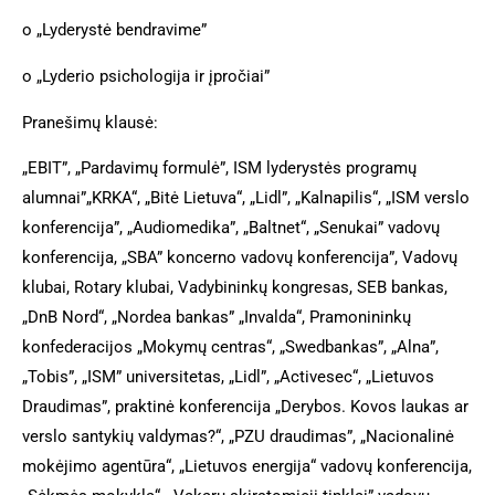
o
„Lyderystė bendravime”
o
„Lyderio psichologija ir įpročiai”
Pranešimų klausė:
„EBIT”, „Pardavimų formulė”, ISM lyderystės programų
alumnai”„KRKA“, „Bitė Lietuva“, „Lidl”, „Kalnapilis“, „ISM verslo
konferencija”, „Audiomedika”, „Baltnet“, „Senukai” vadovų
konferencija, „SBA” koncerno vadovų konferencija”, Vadovų
klubai, Rotary klubai, Vadybininkų kongresas, SEB bankas,
„DnB Nord“, „Nordea bankas” „Invalda“, Pramonininkų
konfederacijos „Mokymų centras“, „Swedbankas”, „Alna”,
„Tobis”, „ISM” universitetas, „Lidl”, „Activesec“, „Lietuvos
Draudimas”, praktinė konferencija „Derybos. Kovos laukas ar
verslo santykių valdymas?“, „PZU draudimas”, „Nacionalinė
mokėjimo agentūra“, „Lietuvos energija“ vadovų konferencija,