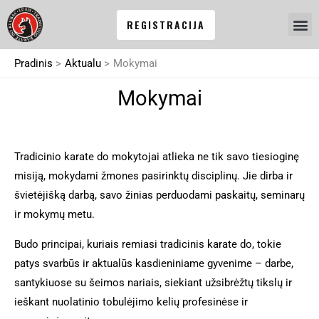
Pereiti
REGISTRACIJA
prie
turinio
Pradinis
Aktualu
Mokymai
Mokymai
Tradicinio karate do mokytojai atlieka ne tik savo tiesioginę
misiją, mokydami žmones pasirinktų disciplinų. Jie dirba ir
švietėjišką darbą, savo žinias perduodami paskaitų, seminarų
ir mokymų metu.
Budo principai, kuriais remiasi tradicinis karate do, tokie
patys svarbūs ir aktualūs kasdieniniame gyvenime – darbe,
santykiuose su šeimos nariais, siekiant užsibrėžtų tikslų ir
ieškant nuolatinio tobulėjimo kelių profesinėse ir