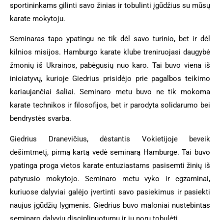
sportininkams gilinti savo žinias ir tobulinti įgūdžius su mūsų
karate mokytoju.
Seminaras tapo ypatingu ne tik dėl savo turinio, bet ir dėl
kilnios misijos. Hamburgo karate klube treniruojasi daugybė
žmonių iš Ukrainos, pabėgusių nuo karo. Tai buvo viena iš
iniciatyvų, kurioje Giedrius prisidėjo prie pagalbos teikimo
kariaujančiai šaliai. Seminaro metu buvo ne tik mokoma
karate technikos ir filosofijos, bet ir parodyta solidarumo bei
bendrystės svarba.
Giedrius Dranevičius, dėstantis Vokietijoje beveik
dešimtmetį, pirmą kartą vedė seminarą Hamburge. Tai buvo
ypatinga proga vietos karate entuziastams pasisemti žinių iš
patyrusio mokytojo. Seminaro metu vyko ir egzaminai,
kuriuose dalyviai galėjo įvertinti savo pasiekimus ir pasiekti
naujus įgūdžių lygmenis. Giedrius buvo maloniai nustebintas
seminaro dalyvių disciplinuotumu ir jų noru tobulėti.