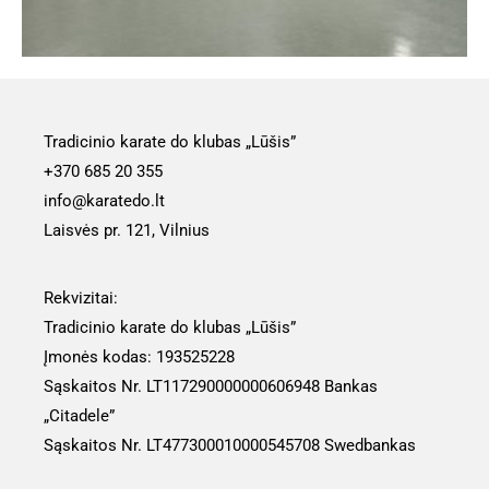
Tradicinio karate do klubas „Lūšis”
+370 685 20 355
info@karatedo.lt
Laisvės pr. 121, Vilnius
Rekvizitai:
Tradicinio karate do klubas „Lūšis”
Įmonės kodas: 193525228
Sąskaitos Nr. LT117290000000606948 Bankas
„Citadele”
Sąskaitos Nr.
LT477300010000545708
Swedbankas