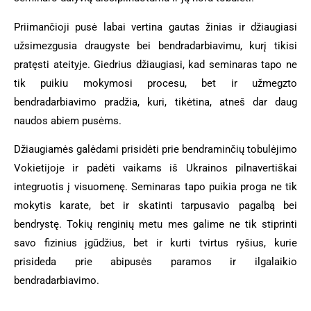
Priimančioji pusė labai vertina gautas žinias ir džiaugiasi
užsimezgusia draugyste bei bendradarbiavimu, kurį tikisi
pratęsti ateityje. Giedrius džiaugiasi, kad seminaras tapo ne
tik puikiu mokymosi procesu, bet ir užmegzto
bendradarbiavimo pradžia, kuri, tikėtina, atneš dar daug
naudos abiem pusėms.
Džiaugiamės galėdami prisidėti prie bendraminčių tobulėjimo
Vokietijoje ir padėti vaikams iš Ukrainos pilnavertiškai
integruotis į visuomenę. Seminaras tapo puikia proga ne tik
mokytis karate, bet ir skatinti tarpusavio pagalbą bei
bendrystę. Tokių renginių metu mes galime ne tik stiprinti
savo fizinius įgūdžius, bet ir kurti tvirtus ryšius, kurie
prisideda prie abipusės paramos ir ilgalaikio
bendradarbiavimo.