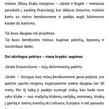
metais. Mūsų klubo merginos – Jūratė ir Rugilė – mėnesiui
persikėlė į saulėtą Prancūziją, kur dalijosi žiniomis, mokėsi
kartu su vietos bendruomene ir padėjo augti būsimoms
karate do kartoms.
Tai buvo daugiau nei projektas.
Tai buvo bendrystės mėnuo, kupinas patirčių, šypsenų ir
nuoširdaus darbo.
Dvi skirtingos patirtys – viena kryptis: augimas
Jūratė Dranevičienė – trijų dešimtmečių patirtis
Jūratė – žmogus, kurį mūsų bendruomenė gerai pažįsta: jos
patirtis sporto renginių organizavime siekia daugiau nei 30
metų. Per šį laiką ji padėjo surengti viską, kas kada nors
vyko klube — nuo mažyčių klubinių varžybų, seminarų, išvykų
į gamtą ir šeimų švenčių iki Lietuvos, Europos ir net pasaulio