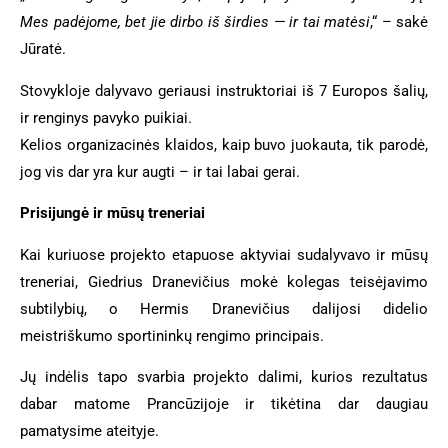
Mes padėjome, bet jie dirbo iš širdies — ir tai matėsi
,“ – sakė
Jūratė.
Stovykloje dalyvavo geriausi instruktoriai iš 7 Europos šalių,
ir renginys pavyko puikiai.
Kelios organizacinės klaidos, kaip buvo juokauta, tik parodė,
jog vis dar yra kur augti – ir tai labai gerai.
Prisijungė ir mūsų treneriai
Kai kuriuose projekto etapuose aktyviai sudalyvavo ir mūsų
treneriai, Giedrius Dranevičius mokė kolegas teisėjavimo
subtilybių, o Hermis Dranevičius dalijosi didelio
meistriškumo sportininkų rengimo principais.
Jų indėlis tapo svarbia projekto dalimi, kurios rezultatus
dabar matome Prancūzijoje ir tikėtina dar daugiau
pamatysime ateityje.