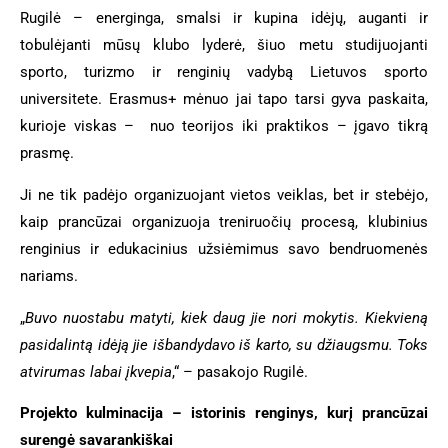
Rugilė – energinga, smalsi ir kupina idėjų, auganti ir
tobulėjanti mūsų klubo lyderė, šiuo metu studijuojanti
sporto, turizmo ir renginių vadybą Lietuvos sporto
universitete. Erasmus+ mėnuo jai tapo tarsi gyva paskaita,
kurioje viskas – nuo teorijos iki praktikos – įgavo tikrą
prasmę.
Ji ne tik padėjo organizuojant vietos veiklas, bet ir stebėjo,
kaip prancūzai organizuoja treniruočių procesą, klubinius
renginius ir edukacinius užsiėmimus savo bendruomenės
nariams.
„
Buvo nuostabu matyti, kiek daug jie nori mokytis. Kiekvieną
pasidalintą idėją jie išbandydavo iš karto, su džiaugsmu. Toks
atvirumas labai įkvepia
,“ – pasakojo Rugilė.
Projekto kulminacija – istorinis renginys, kurį prancūzai
surengė savarankiškai