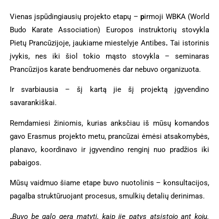
Vienas įspūdingiausių projekto etapų –
p
irmoji WBKA (World
Budo Karate Association) Europos instruktorių stovykla
Pietų Prancūzijoje, jaukiame miestelyje Antibes
.
Tai istorinis
įvykis, nes iki šiol tokio mąsto stovykla – seminaras
Prancūzijos karate bendruomenės dar nebuvo organizuota.
Ir svarbiausia – šį kartą jie šį projektą įgyvendino
savarankiškai.
Remdamiesi žiniomis, kurias anksčiau iš mūsų komandos
gavo Erasmus projekto metu, prancūzai ėmėsi atsakomybės,
planavo, koordinavo ir įgyvendino renginį nuo pradžios iki
pabaigos.
Mūsų vaidmuo šiame etape buvo nuotolinis – konsultacijos,
pagalba struktūruojant procesus, smulkių detalių derinimas.
„
Buvo be galo gera matyti, kaip jie patys atsistojo ant kojų.