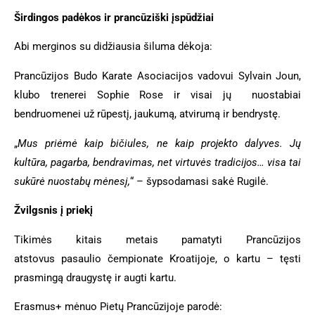
Širdingos padėkos ir prancūziški įspūdžiai
Abi merginos su didžiausia šiluma dėkoja:
Prancūzijos Budo Karate Asociacijos vadovui Sylvain Joun,
klubo trenerei Sophie Rose ir visai jų nuostabiai
bendruomenei už rūpestį, jaukumą, atvirumą ir bendrystę.
„
Mus priėmė kaip bičiules, ne kaip projekto dalyves. Jų
kultūra, pagarba, bendravimas, net virtuvės tradicijos… visa tai
sukūrė nuostabų mėnesį,
“ – šypsodamasi sakė Rugilė.
Žvilgsnis į priekį
Tikimės kitais metais pamatyti Prancūzijos
atstovus pasaulio čempionate Kroatijoje, o kartu – tęsti
prasmingą draugystę ir augti kartu.
Erasmus+ mėnuo Pietų Prancūzijoje parodė: