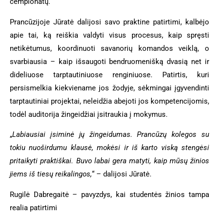
čempionatų.
Prancūzijoje Jūratė dalijosi savo praktine patirtimi, kalbėjo
apie tai, ką reiškia valdyti visus procesus, kaip spręsti
netikėtumus, koordinuoti savanorių komandos veiklą, o
svarbiausia – kaip išsaugoti bendruomenišką dvasią net ir
dideliuose tarptautiniuose renginiuose. Patirtis, kuri
persismelkia kiekviename jos žodyje, sėkmingai įgyvendinti
tarptautiniai projektai, neleidžia abejoti jos kompetencijomis,
todėl auditorija žingeidžiai įsitraukia į mokymus.
„
Labiausiai įsiminė jų žingeidumas. Prancūzų kolegos su
tokiu nuoširdumu klausė, mokėsi ir iš karto viską
stengėsi
pritaikyti
praktiškai. Buvo labai gera matyti, kaip mūsų žinios
jiems iš tiesų reikalingos,
“ – dalijosi Jūratė.
Rugilė Dabregaitė – pavyzdys, kai studentės žinios tampa
realia patirtimi