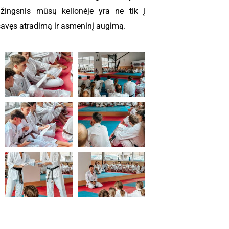
 žingsnis mūsų kelionėje yra ne tik į
 savęs atradimą ir asmeninį augimą.