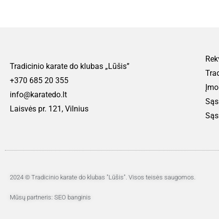
Rekv
Tradicinio karate do klubas „Lūšis”
Trad
+370 685 20 355
Įmo
info@karatedo.lt
Sąs
Laisvės pr. 121, Vilnius
Sąs
2024 © Tradicinio karate do klubas "Lūšis". Visos teisės saugomos.
Mūsų partneris: SEO banginis