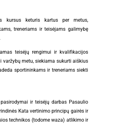
us kursus keturis kartus per metus,
kams, treneriams ir teisėjams galimybę
.
mas teisėjų rengimui ir kvalifikacijos
ai varžybų metu, siekiama sukurti aiškius
 padeda sportininkams ir treneriams siekti
pasirodymai ir teisėjų darbas Pasaulio
indinės Kata vertinimo principų gairės ir
osios technikos (todome waza) atlikimo ir