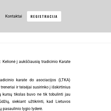
REGISTRACIJA
Kontaktai
Kelionė į aukščiausią tradicinio Karate
radicinio karate do asociacijos (LTKA)
eneriai ir teisėjai susirinko į išskirtinius
 kursų tikslas buvo ne tik tobulinti jau
ūdžių, siekiant užtikrinti, kad Lietuvos
ų pasaulinio lygio lyderė.