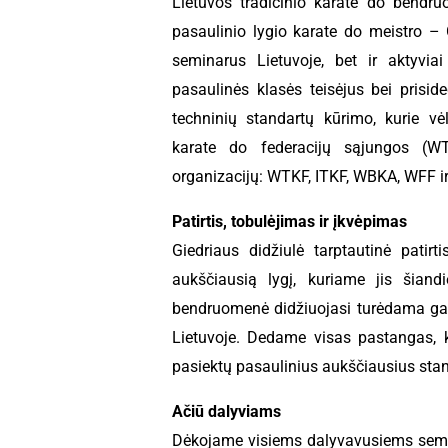
Lietuvos tradicinio karate do bendruo
pasaulinio lygio karate do meistro – 
seminarus Lietuvoje, bet ir aktyvia
pasaulinės klasės teisėjus bei prisid
techninių standartų kūrimo, kurie vėl
karate do federacijų sąjungos (WT
organizacijų: WTKF, ITKF, WBKA, WFF i
Patirtis, tobulėjimas ir įkvėpimas
Giedriaus didžiulė tarptautinė patirt
aukščiausią lygį, kuriame jis šian
bendruomenė didžiuojasi turėdama gali
Lietuvoje. Dedame visas pastangas, k
pasiektų pasaulinius aukščiausius sta
Ačiū dalyviams
Dėkojame visiems dalyvavusiems semi