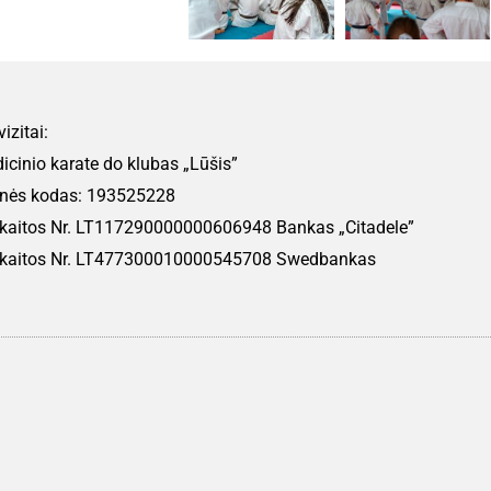
izitai:
icinio karate do klubas „Lūšis”
nės kodas: 193525228
kaitos Nr. LT117290000000606948 Bankas „Citadele”
kaitos Nr.
LT477300010000545708
Swedbankas