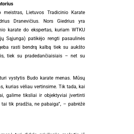
ntorius
meistras, Lietuvos Tradicinio Karate
drius Dranevičius. Nors Giedrius yra
cinio karate do ekspertas, kuriam WTKU
ijų Sąjunga) patikėjo rengti pasaulinės
sugeba rasti bendrą kalbą tiek su aukšto
ais, tiek su pradedančiaisiais – net su
ia turi vystytis Budo karate menas. Mūsų
s, kurias vėliau vertinsime. Tik tada, kai
, galime tiksliai ir objektyviai įvertinti
tai tik pradžia, ne pabaiga“, – pabrėžė