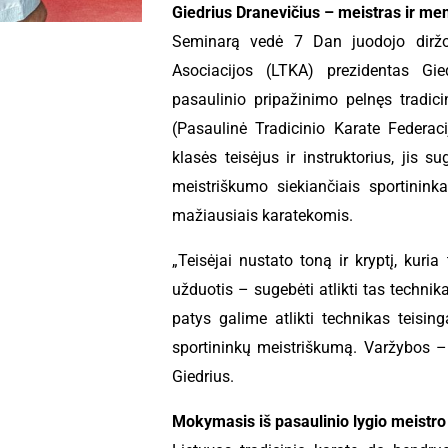
Giedrius Dranevičius – meistras ir me
Seminarą vedė 7 Dan juodojo diržo 
Asociacijos (LTKA) prezidentas Gie
pasaulinio pripažinimo pelnęs tradi
(Pasaulinė Tradicinio Karate Federac
klasės teisėjus ir instruktorius, jis 
meistriškumo siekiančiais sportinink
mažiausiais karatekomis.
„Teisėjai nustato toną ir kryptį, kur
užduotis – sugebėti atlikti tas technika
patys galime atlikti technikas teisingai
sportininkų meistriškumą. Varžybos – 
Giedrius.
Mokymasis iš pasaulinio lygio meistro