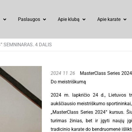
u
Paslaugos
Apie klubą
Apie karate
” SEMNINARAS. 4 DALIS
2024 11 26
MasterClass Series 2024: 
Do meistriškumą
2024 m. lapkričio 24 d., Lietuvos t
aukščiausio meistriškumo sportininkai, tr
„MasterClass Series 2024“ kursus. Šių
turimas žinias, bet ir įgyti naujų įg
tradicinio karate do bendruomenė išlikt