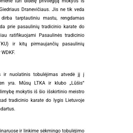
menė turi didelę privilegiją mokytis iš
Giedriaus Dranevičiaus. Jis ne tik veda
i dirba tarptautiniu mastu, rengdamas
eda prie pasaulinių tradicinio karate do
iau ratifikuojami Pasaulinės tradicinio
KU) ir kitų pirmaujančių pasaulinių
r WDKF.
is ir nuolatinis tobulėjimas atvedė jį į
dien yra. Mūsų LTKA ir klubo „Lūšis“
mybę mokytis iš šio išskirtinio meistro
ad tradicinio karate do lygis Lietuvoje
ndartus.
naruose ir linkime sėkmingo tobulėjimo