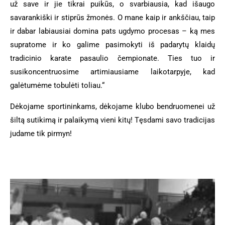
už save ir jie tikrai puikūs, o svarbiausia, kad išaugo
savarankiški ir stiprūs žmonės. O mane kaip ir ankščiau, taip
ir dabar labiausiai domina pats ugdymo procesas – ką mes
supratome ir ko galime pasimokyti iš padarytų klaidų
tradicinio karate pasaulio čempionate. Ties tuo ir
susikoncentruosime artimiausiame laikotarpyje, kad
galėtumėme tobulėti toliau.“
Dėkojame sportininkams, dėkojame klubo bendruomenei už
šiltą sutikimą ir palaikymą vieni kitų! Tęsdami savo tradicijas
judame tik pirmyn!