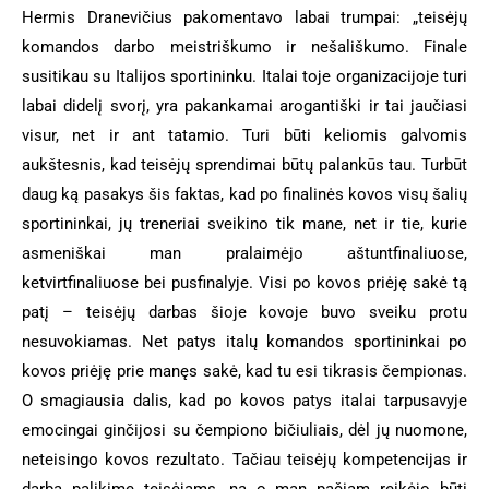
Hermis Dranevičius pakomentavo labai trumpai: „teisėjų
komandos darbo meistriškumo ir nešališkumo. Finale
susitikau su Italijos sportininku. Italai toje organizacijoje turi
labai didelį svorį, yra pakankamai arogantiški ir tai jaučiasi
visur, net ir ant tatamio. Turi būti keliomis galvomis
aukštesnis, kad teisėjų sprendimai būtų palankūs tau. Turbūt
daug ką pasakys šis faktas, kad po finalinės kovos visų šalių
sportininkai, jų treneriai sveikino tik mane, net ir tie, kurie
asmeniškai man pralaimėjo aštuntfinaliuose,
ketvirtfinaliuose bei pusfinalyje. Visi po kovos priėję sakė tą
patį – teisėjų darbas šioje kovoje buvo sveiku protu
nesuvokiamas. Net patys italų komandos sportininkai po
kovos priėję prie manęs sakė, kad tu esi tikrasis čempionas.
O smagiausia dalis, kad po kovos patys italai tarpusavyje
emocingai ginčijosi su čempiono bičiuliais, dėl jų nuomone,
neteisingo kovos rezultato. Tačiau teisėjų kompetencijas ir
darbą palikime teisėjams, na o man pačiam reikėjo būti