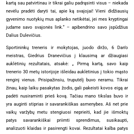
kartą sau patvirtinau ir tikrai galiu padrąsinti visus – niekada
nevėlu pradėti daryti tai, apie ką svajojai! Vieni didžiausių
gyvenimo nuotykių mus aplanko netikėtai, jei mes kryptingai
judame savo svajonės link.“ – apibendrino savo įspūdžius
Dalius Dulevičius.
Sportininkų treneris ir mokytojas, juodo diržo, 6 Dan’o
meistras, Giedrius Dranevičius į klausimą ar džiaugiasi
auklėtinių rezultatais, atsakė: „ Pirmą kartą, savo kaip
trenerio 30 metų istorijoje išleidau auklėtinius į tokio mąsto
renginį vienus. Prisipažinsiu, truputėlį buvo neramu. Tikrai
žinau, kaip laiku pasakytas žodis, gali pakeisti kovos eigą ar
padėti nusiraminti prieš kovą. Tačiau mano tikslas buvo ir
yra auginti stiprias ir savarankiškas asmenybes. Aš net prie
vaikų varžybų metu stengiuosi neprieiti, kad jie išmoktų
patys savarankiškai priimti sprendimus, susikaupti,
analizuoti klaidas ir pasirengti kovai. Rezultatai kalba patys