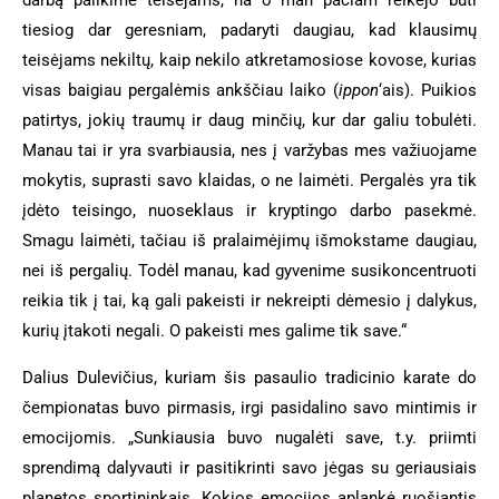
tiesiog dar geresniam, padaryti daugiau, kad klausimų
teisėjams nekiltų, kaip nekilo atkretamosiose kovose, kurias
visas baigiau pergalėmis ankščiau laiko (
ippon
‘ais). Puikios
patirtys, jokių traumų ir daug minčių, kur dar galiu tobulėti.
Manau tai ir yra svarbiausia, nes į varžybas mes važiuojame
mokytis, suprasti savo klaidas, o ne laimėti. Pergalės yra tik
įdėto teisingo, nuoseklaus ir kryptingo darbo pasekmė.
Smagu laimėti, tačiau iš pralaimėjimų išmokstame daugiau,
nei iš pergalių. Todėl manau, kad gyvenime susikoncentruoti
reikia tik į tai, ką gali pakeisti ir nekreipti dėmesio į dalykus,
kurių įtakoti negali. O pakeisti mes galime tik save.“
Dalius Dulevičius, kuriam šis pasaulio tradicinio karate do
čempionatas buvo pirmasis, irgi pasidalino savo mintimis ir
emocijomis. „Sunkiausia buvo nugalėti save, t.y. priimti
sprendimą dalyvauti ir pasitikrinti savo jėgas su geriausiais
planetos sportininkais. Kokios emocijos aplankė ruošiantis