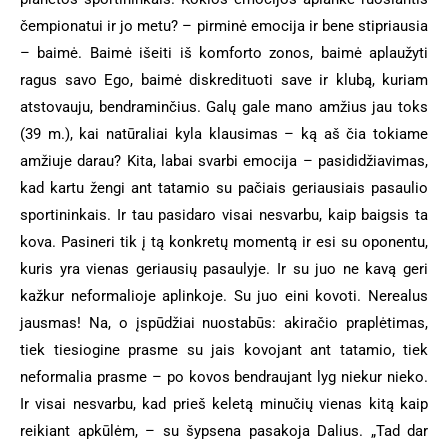
čempionatui ir jo metu? – pirminė emocija ir bene stipriausia
– baimė. Baimė išeiti iš komforto zonos, baimė aplaužyti
ragus savo Ego, baimė diskredituoti save ir klubą, kuriam
atstovauju, bendraminčius. Galų gale mano amžius jau toks
(39 m.), kai natūraliai kyla klausimas – ką aš čia tokiame
amžiuje darau? Kita, labai svarbi emocija – pasididžiavimas,
kad kartu žengi ant tatamio su pačiais geriausiais pasaulio
sportininkais. Ir tau pasidaro visai nesvarbu, kaip baigsis ta
kova. Pasineri tik į tą konkretų momentą ir esi su oponentu,
kuris yra vienas geriausių pasaulyje. Ir su juo ne kavą geri
kažkur neformalioje aplinkoje. Su juo eini kovoti. Nerealus
jausmas! Na, o įspūdžiai nuostabūs: akiračio praplėtimas,
tiek tiesiogine prasme su jais kovojant ant tatamio, tiek
neformalia prasme – po kovos bendraujant lyg niekur nieko.
Ir visai nesvarbu, kad prieš keletą minučių vienas kitą kaip
reikiant apkūlėm, – su šypsena pasakoja Dalius. „Tad dar