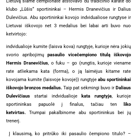
Lietuvą šiame čempionate atstovavo du tradicinio karate do
klubo „Lūšis“ sportininkai – Hermis Dranevičius ir Dalius
Dulevičius. Abu sportininkai kovojo indvidualiose rungtyse ir
Lietuvai iškovojo net 3 medalius bei labai arti buvo nuo
ketvirtojo:
indvidualioje kumite (laisva kova) rungtyje, kurioje nėra jokių
svorio apribojimų
pasaulio vicečempiono titulą iškovojo
Hermis Dranevičius
, o fuku – go (rungtis, kurioje viename
rate atliekama kata (forma), o ją laimėjus kitame rate
kovojama kumite (laisvoje kovoje)) rungtyje
abu sportininkai
iškovojo bronzos medalius.
Taip pat sėkmingi buvo ir
Daliaus
Dulevičiaus
startai indvidualioje
kata rungtyje
, kurioje
sportininkas papuolė į finalus, tačiau ten
liko
ketvirtas.
Trumpai pakalbinome abu sportininkus bei jų
trenerį.
Į klausimą, ko pritrūko iki pasaulio čempiono titulo? –