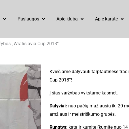
u
Paslaugos
Apie klubą
Apie karate
ržybos „Wratislavia Cup 2018”
Kviečiame dalyvauti tarptautinėse tradi
Cup 2018”!
Į šias varžybas vykstame kasmet.
Dalyviai:
nuo pačių mažiausių iki 20 m
amžiaus ir meistriškumo grupės.
Rungtys
: kata ir kumite (kumite nuo 14