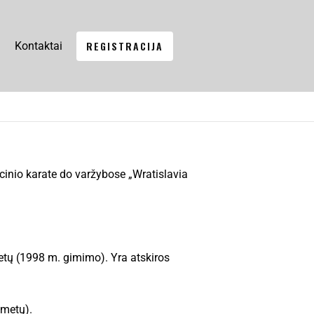
REGISTRACIJA
Kontaktai
cinio karate do varžybose „Wratislavia
etų (1998 m. gimimo). Yra atskiros
 metų).