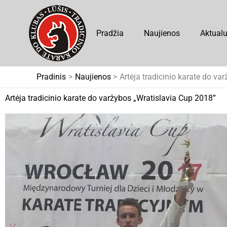
Pereiti
prie
Pradžia
Naujienos
Aktual
turinio
Pradinis
Naujienos
Artėja tradicinio karate do va
Artėja tradicinio karate do varžybos „Wratislavia Cup 2018”