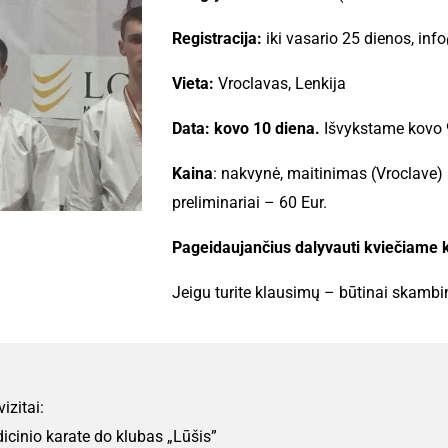
Registracija:
iki vasario 25 dienos,
info
Vieta:
Vroclavas, Lenkija
Data: kovo 10 diena.
Išvykstame kovo 9
Kaina
: nakvynė, maitinimas (Vroclave) 
preliminariai – 60 Eur.
Pageidaujančius dalyvauti kviečiame ku
Jeigu turite klausimų – būtinai skamb
izitai:
icinio karate do klubas „Lūšis”