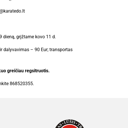
@karatedo.lt
 dieną, grįžtame kovo 11 d.
ir dalyvavimas – 90 Eur; transportas
o greičiau regsitruotis.
inkite 868520355.