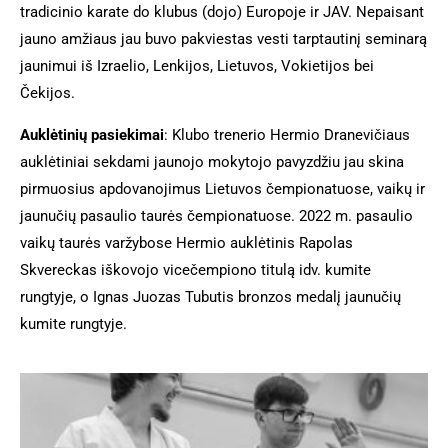
tradicinio karate do klubus (dojo) Europoje ir JAV. Nepaisant
jauno amžiaus jau buvo pakviestas vesti tarptautinį seminarą
jaunimui iš Izraelio, Lenkijos, Lietuvos, Vokietijos bei
Čekijos.
Auklėtinių pasiekimai
: Klubo trenerio Hermio Dranevičiaus
auklėtiniai sekdami jaunojo mokytojo pavyzdžiu jau skina
pirmuosius apdovanojimus Lietuvos čempionatuose, vaikų ir
jaunučių pasaulio taurės čempionatuose. 2022 m. pasaulio
vaikų taurės varžybose Hermio auklėtinis Rapolas
Skvereckas iškovojo vicečempiono titulą idv. kumite
rungtyje, o Ignas Juozas Tubutis bronzos medalį jaunučių
kumite rungtyje.