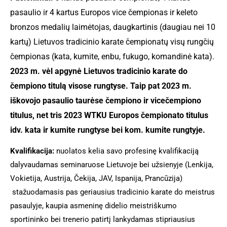
pasaulio ir 4 kartus Europos vice čempionas ir keleto
bronzos medalių laimėtojas, daugkartinis (daugiau nei 10
kartų) Lietuvos tradicinio karate čempionatų visų rungčių
čempionas (kata, kumite, enbu, fukugo, komandinė kata).
2023 m. vėl apgynė Lietuvos tradicinio karate do
čempiono titulą visose rungtyse. Taip pat 2023 m.
iškovojo pasaulio taurėse čempiono ir vicečempiono
titulus, net tris 2023 WTKU Europos čempionato titulus
idv. kata ir kumite rungtyse bei kom. kumite rungtyje.
Kvalifikacija:
nuolatos kelia savo profesinę kvalifikaciją
dalyvaudamas seminaruose Lietuvoje bei užsienyje (Lenkija,
Vokietija, Austrija, Čekija, JAV, Ispanija, Prancūzija)
stažuodamasis pas geriausius tradicinio karate do meistrus
pasaulyje, kaupia asmeninę didelio meistriškumo
sportininko bei trenerio patirtį lankydamas stipriausius