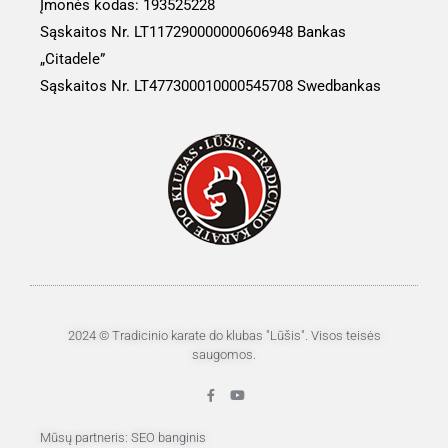
Įmonės kodas: 193525228
Sąskaitos Nr. LT117290000000606948 Bankas
„Citadele”
Sąskaitos Nr.
LT477300010000545708
Swedbankas
2024 © Tradicinio karate do klubas "Lūšis". Visos teisės
saugomos.
F
Y
a
o
c
u
e
t
Mūsų partneris: SEO banginis
b
u